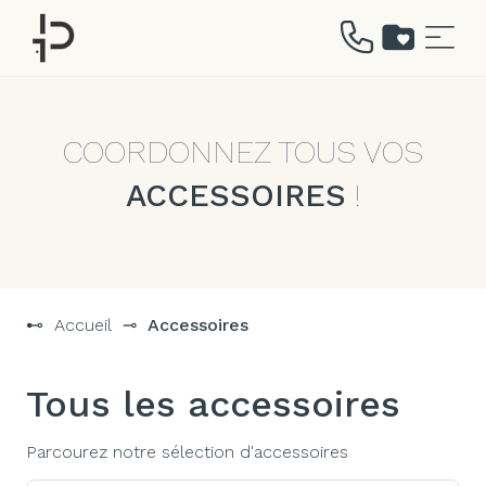
Aller
au
contenu
COORDONNEZ TOUS VOS
ACCESSOIRES
!
⊷
Accueil
⊸
Accessoires
Tous les accessoires
Parcourez notre sélection d'accessoires