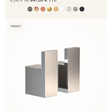
à partir de
647,30
€
TTC
FROST