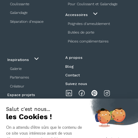
Coulissante
Pour Coulissant et Galandage
Galandage
Accessoires
Séparation d’espace
Poignées d'ameublement
Butées de porte
Pièces complémentaires
A propos
Inspirations
Blog
Galerie
Contact
Partenaires
Suivez nous
Créateur
Espace projets
Showroom
Mentions légales
Politique de confidentialité
CGV