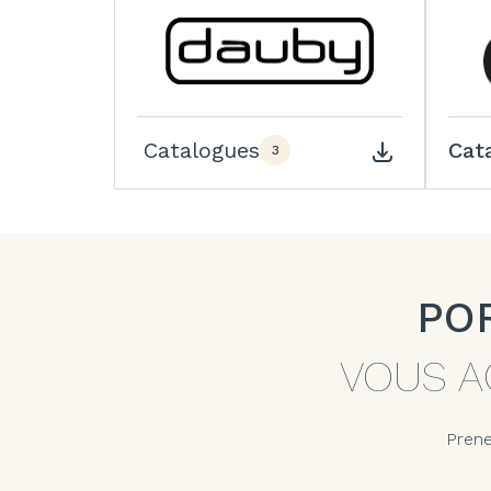
Catalogues
Cat
3
PO
VOUS A
Prene