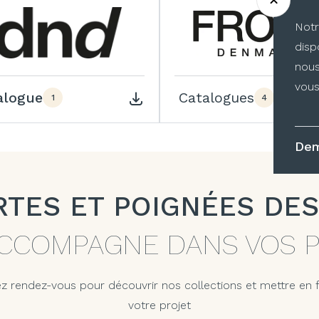
Notr
disp
nous
vous
alogue
Catalogues
1
4
Dem
RTES ET POIGNÉES DES
CCOMPAGNE DANS VOS 
z rendez-vous pour découvrir nos collections et mettre en
votre projet