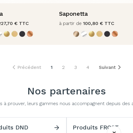
a
Saponetta
227,70
€
TTC
à partir de
100,80
€
TTC
Précédent
1
2
3
4
Suivant
Nos partenaires
plus à prouver, leurs gammes nous accompagnent depuis des 
duits DND
Produits FROST