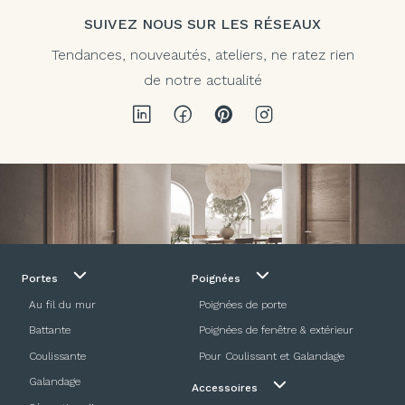
SUIVEZ NOUS SUR LES RÉSEAUX
Tendances, nouveautés, ateliers, ne ratez rien
de notre actualité
Portes
Poignées
Au fil du mur
Poignées de porte
Battante
Poignées de fenêtre & extérieur
Coulissante
Pour Coulissant et Galandage
Galandage
Accessoires