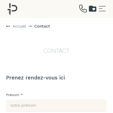
Aller
au
⊷
Accueil
⊸
Contact
contenu
CONTACT
Prenez rendez-vous ici
Prénom *