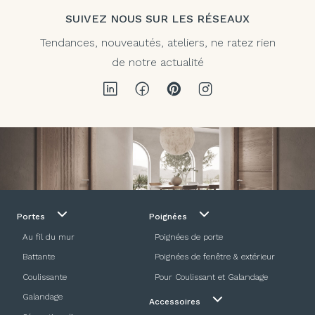
SUIVEZ NOUS SUR LES RÉSEAUX
Tendances, nouveautés, ateliers, ne ratez rien
de notre actualité
Portes
Poignées
Au fil du mur
Poignées de porte
Battante
Poignées de fenêtre & extérieur
Coulissante
Pour Coulissant et Galandage
Galandage
Accessoires