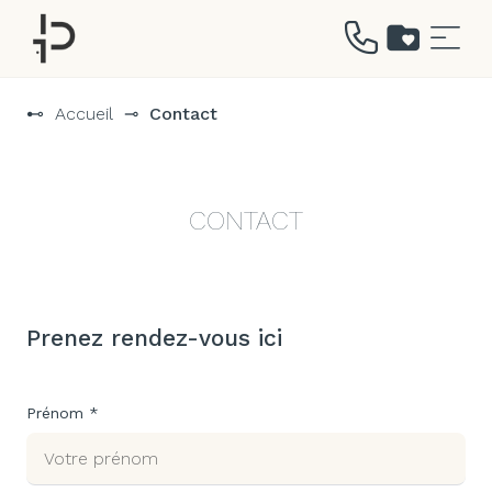
Aller
au
⊷
Accueil
⊸
Contact
contenu
CONTACT
Prenez rendez-vous ici
Prénom *