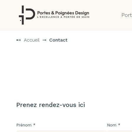
Por
Aller
au
⊷
Accueil
⊸
Contact
contenu
Prenez rendez-vous ici
Prénom *
Nom *