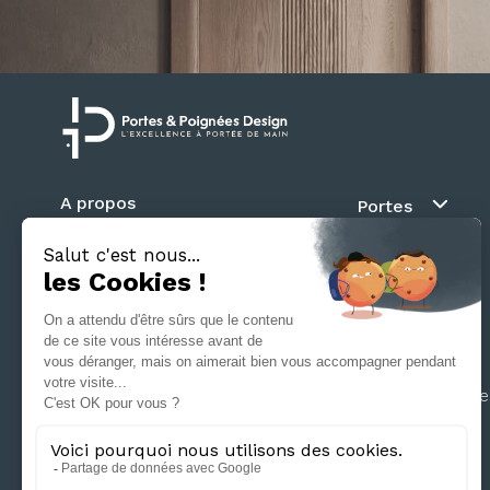
A propos
Portes
Blog
Au fil du mur
Contact
Battante
Suivez nous
Coulissante
Galandage
Séparation d’