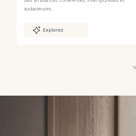
des ambiances cohérentes, intemporelles et
audacieuses.
Explorez
T