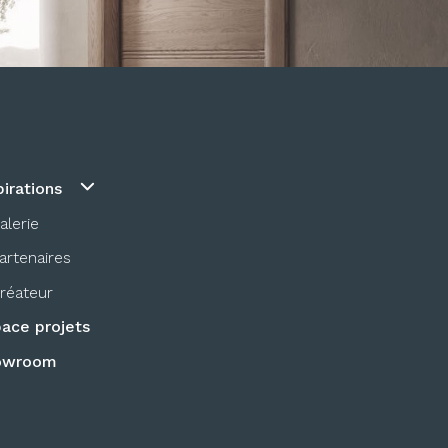
pirations
alerie
artenaires
réateur
ace projets
owroom