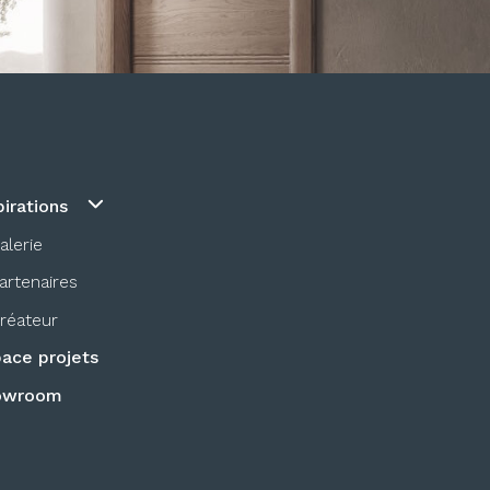
pirations
alerie
artenaires
réateur
ace projets
owroom