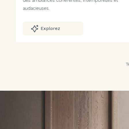
des ambiances cohérentes, intemporelles et
audacieuses.
Explorez
T