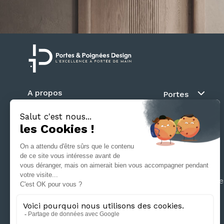
A propos
Portes
Blog
Au fil du mur
Contact
Battante
Suivez nous
Coulissante
Galandage
Séparation d’