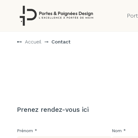
Por
Aller
au
⊷
Accueil
⊸
Contact
contenu
Prenez rendez-vous ici
Prénom *
Nom *