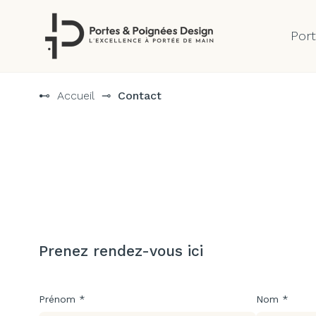
Por
Aller
au
⊷
Accueil
⊸
Contact
contenu
Prenez rendez-vous ici
Prénom *
Nom *