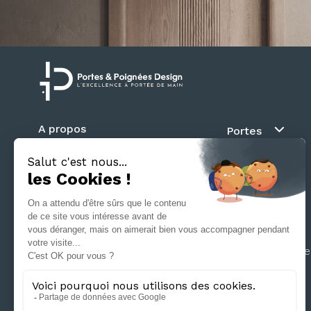
A propos
Portes
Blog
Au fil du mur
Contact
Battante
Suivez nous
Coulissante
Galandage
Séparation d’