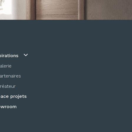
pirations
alerie
artenaires
réateur
ace projets
owroom