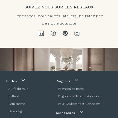
SUIVEZ NOUS SUR LES RÉSEAUX
Tendances, nouveautés, ateliers, ne ratez rien
de notre actualité
Portes
Poignées
Au fil du mur
Poignées de porte
Battante
Poignées de fenêtre & extérieur
Coulissante
Pour Coulissant et Galandage
Galandage
Accessoires