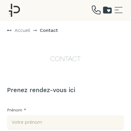
Aller
au
⊷
Accueil
⊸
Contact
contenu
CONTACT
Prenez rendez-vous ici
Prénom *