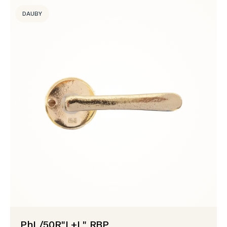
DAUBY
PhL/50R"L+L" RBP