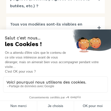
butées, etc.) ?
Tous vos modèles sont-ils visibles en
exposition ?
Portes
Poignées
Au fil du mur
Poignées de porte
Battante
Poignées de fenêtre & extérieur
Coulissante
Pour Coulissant et Galandage