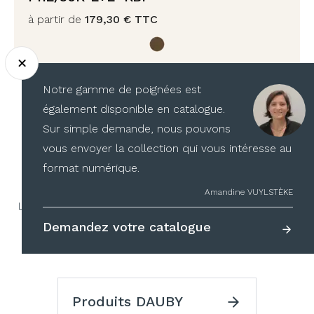
à partir de
179,30
€
TTC
Notre gamme de poignées est
également disponible en catalogue.
1
2
3
4
5
Sur simple demande, nous pouvons
vous envoyer la collection qui vous intéresse au
format numérique.
Nos partenaires
Amandine VUYLSTÈKE
La qualité de leurs produits n’est plus à prouver, leurs
gammes nous accompagnent depuis des années,
Demandez votre catalogue
découvrez nos fournisseurs :
Produits DAUBY