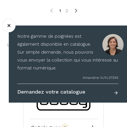
1
2
Nos partenaires
Notre gamme de poignées est
également disponible en catalogue.
La qualité de leurs produits n’est plus à prouver, leurs
Sur simple demande, nous pouvons
gammes nous accompagnent depuis des années,
vous envoyer la collection qui vous intéresse au
découvrez nos fournisseurs :
format numérique.
Amandine VUYLSTÈKE
Produits DAUBY
Demandez votre catalogue