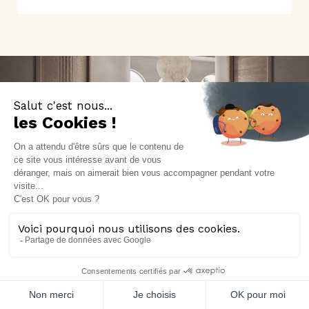
Portes
Poignées
Au fil du mur
Poignées de porte
Battante
Poignées de fenêtre & extérieur
Coulissante
Pour Coulissant et Galandage
Galandage
Accessoires
Séparation d’espace
Poignées d'ameublement
Butées de porte
Pièces complémentaires