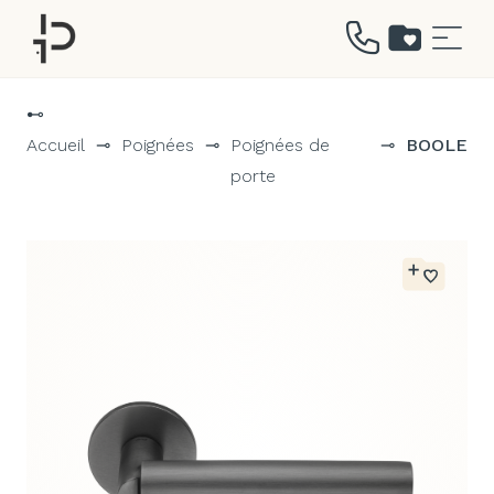
Aller
au
⊷
contenu
Accueil
⊸
Poignées
⊸
Poignées de
⊸
BOOLE
porte