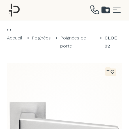
Aller
au
⊷
contenu
Accueil
⊸
Poignées
⊸
Poignées de
⊸
CLOE
porte
02