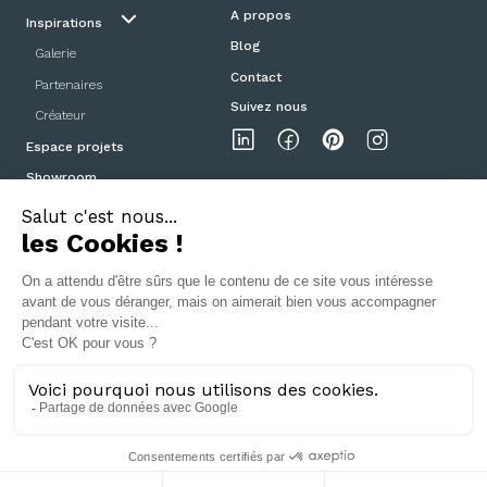
A propos
Inspirations
Blog
Galerie
Contact
Partenaires
Suivez nous
Créateur
Espace projets
Showroom
Mentions légales
Politique de confidentialité
CGV
Portes et Poignées Design ©2025
04 78 42 08 57
- 5 Cours de la Liberté, 69003 Lyon