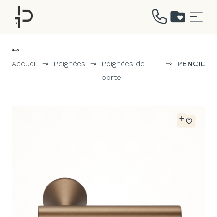
Aller
au
⊷
contenu
Accueil
⊸
Poignées
⊸
Poignées de
⊸
PENCIL
porte