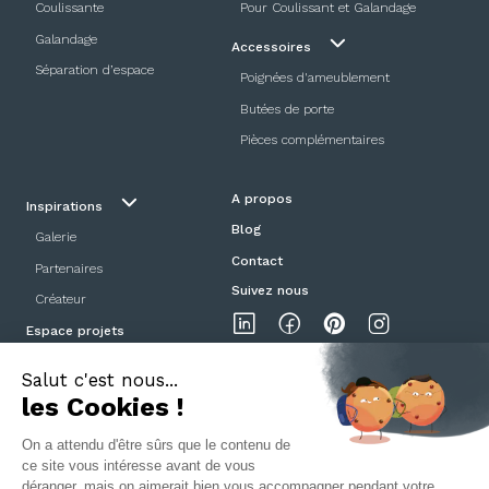
Coulissante
Pour Coulissant et Galandage
Galandage
Accessoires
Séparation d’espace
Poignées d'ameublement
Butées de porte
Pièces complémentaires
A propos
Inspirations
Blog
Galerie
Contact
Partenaires
Suivez nous
Créateur
Espace projets
Showroom
Mentions légales
Politique de confidentialité
CGV