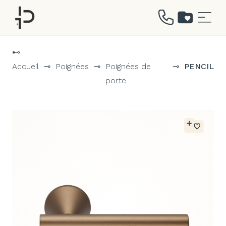
Aller
au
⊷
contenu
Accueil
⊸
Poignées
⊸
Poignées de
⊸
PENCIL
porte