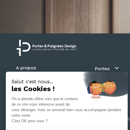
A propos
Portes
Blog
Au fil du mur
Contact
Battante
Suivez nous
Coulissante
Galandage
Séparation d’