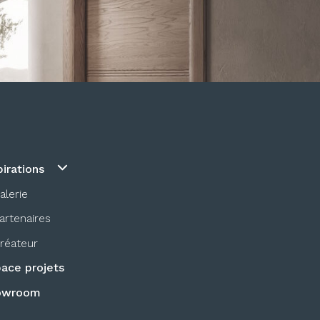
pirations
alerie
artenaires
réateur
ace projets
owroom