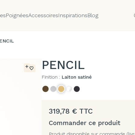
tes
Poignées
Accessoires
Inspirations
Blog
ENCIL
PENCIL
Finition :
Laiton satiné
319,78
€
TTC
Commander ce produit
Produit disponible sur commande (livr