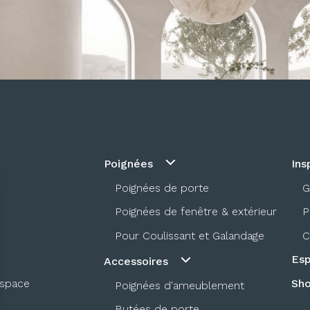
Poignées
Ins
Poignées de porte
G
Poignées de fenêtre & extérieur
P
Pour Coulissant et Galandage
C
Esp
Accessoires
espace
Sh
Poignées d'ameublement
Butées de porte