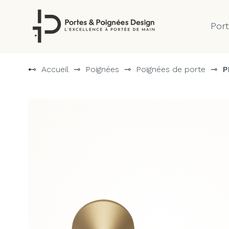
Por
Aller
au
⊷
Accueil
⊸
Poignées
⊸
Poignées de porte
⊸
P
contenu