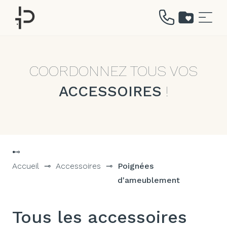
Aller
au
contenu
COORDONNEZ TOUS VOS
ACCESSOIRES
!
⊷
Accueil
⊸
Accessoires
⊸
Poignées
d'ameublement
Tous les accessoires