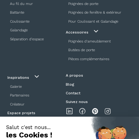
Au fil du mur
Poignées de porte
Battante
Poignées de fenêtre & extérieur
Coulissante
Pour Coulissant et Galandage
Galandage
Accessoires
Séparation d’espace
Poignées d'ameublement
Butées de porte
Pièces complémentaires
A propos
Inspirations
Blog
Galerie
Contact
Partenaires
Suivez nous
Créateur
Espace projets
Showroom