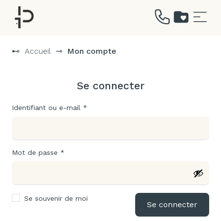
Aller
au
⊷
Accueil
⊸
Mon compte
contenu
Se connecter
Obligatoire
Identifiant ou e-mail
*
Obligatoire
Mot de passe
*
Se souvenir de moi
Se connecter