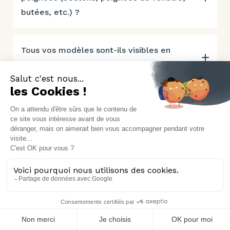
butées, etc.) ?
Tous vos modèles sont-ils visibles en
exposition ?
Portes
Poignées
Au fil du mur
Poignées de porte
Battante
Poignées de fenêtre & extérieur
Coulissante
Pour Coulissant et Galandage