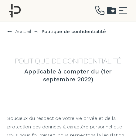
Aller
au
⊷
Accueil
⊸
Politique de confidentialité
contenu
POLITIQUE DE CONFIDENTIALITÉ
Applicable à compter du (1er
septembre 2022)
Soucieux du respect de votre vie privée et de la
protection des données à caractère personnel que
vous nous fournissez, nous respectons la législation