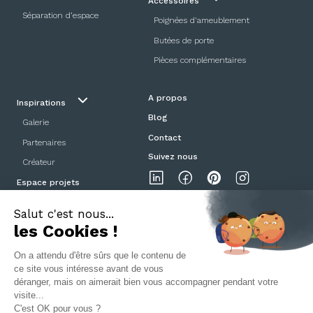
Accessoires
Séparation d’espace
Poignées d'ameublement
Butées de porte
Pièces complémentaires
A propos
Inspirations
Blog
Galerie
Contact
Partenaires
Suivez nous
Créateur
Espace projets
Showroom
Mentions légales
Politique de confidentialité
CGV