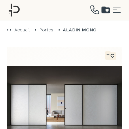
Aller
au
⊷
Accueil
⊸
Portes
⊸
ALADIN MONO
contenu