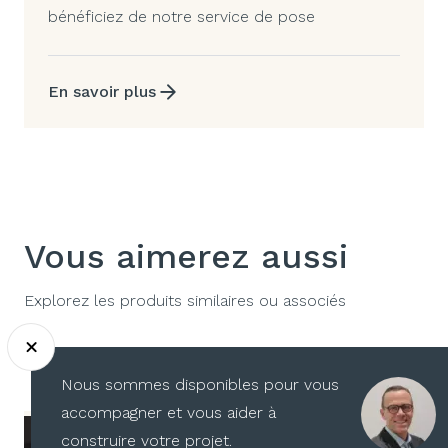
bénéficiez de notre service de pose
En savoir plus
Vous aimerez aussi
Explorez les produits similaires ou associés
Nous sommes disponibles pour vous
accompagner et vous aider à
construire votre projet.
GIDEA
ALBED