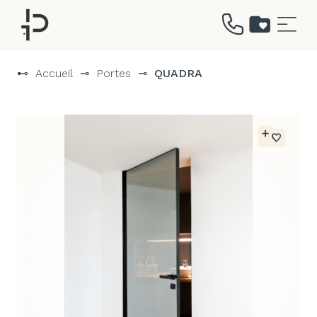
Aller
au
⊷
Accueil
⊸
Portes
⊸
QUADRA
contenu