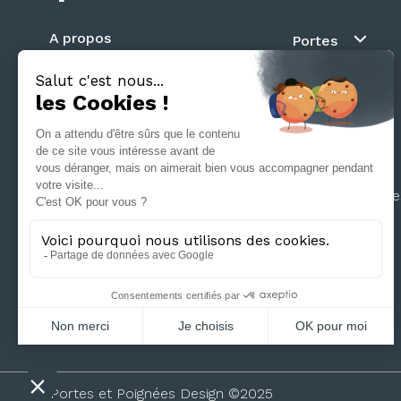
A propos
Portes
Blog
Au fil du mur
Contact
Battante
Suivez nous
Coulissante
Galandage
Séparation d’
Portes et Poignées Design ©2025