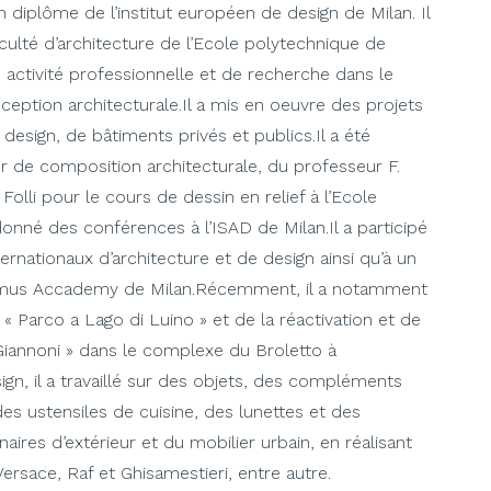
n diplôme de l’institut européen de design de Milan. Il
ulté d’architecture de l’Ecole polytechnique de
e activité professionnelle et de recherche dans le
eption architecturale.Il a mis en oeuvre des projets
 design, de bâtiments privés et publics.Il a été
eur de composition architecturale, du professeur F.
Folli pour le cours de dessin en relief à l’Ecole
donné des conférences à l’ISAD de Milan.Il a participé
ernationaux d’architecture et de design ainsi qu’à un
Domus Accademy de Milan.Récemment, il a notamment
« Parco a Lago di Luino » et de la réactivation et de
Giannoni » dans le complexe du Broletto à
n, il a travaillé sur des objets, des compléments
s ustensiles de cuisine, des lunettes et des
ires d’extérieur et du mobilier urbain, en réalisant
ersace, Raf et Ghisamestieri, entre autre.