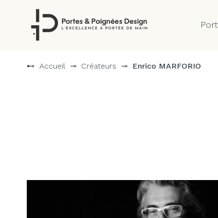
Por
Aller
au
⊷
Accueil
⊸
Créateurs
⊸
Enrico MARFORIO
contenu