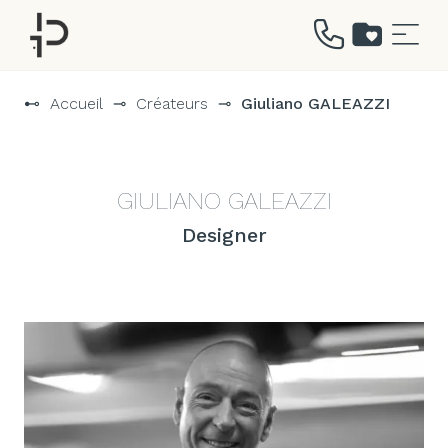
Aller
au
⊷
Accueil
⊸
Créateurs
⊸
Giuliano GALEAZZI
contenu
GIULIANO GALEAZZI
Designer