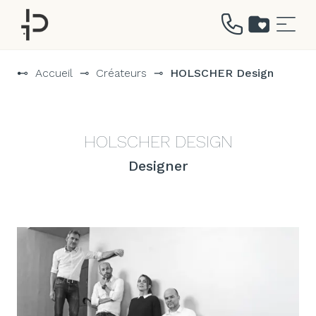
Aller
au
⊷
Accueil
⊸
Créateurs
⊸
HOLSCHER Design
contenu
HOLSCHER DESIGN
Designer