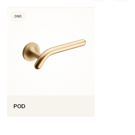
DND
POD