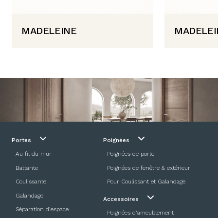
MADELEINE
MADELEI
Portes
Poignées
Au fil du mur
Poignées de porte
Battante
Poignées de fenêtre & extérieur
Coulissante
Pour Coulissant et Galandage
Galandage
Accessoires
Séparation d’espace
Poignées d'ameublement