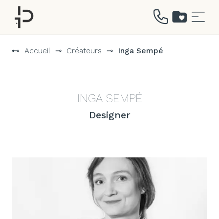
Aller
au
⊷
Accueil
⊸
Créateurs
⊸
Inga Sempé
contenu
INGA SEMPÉ
Designer