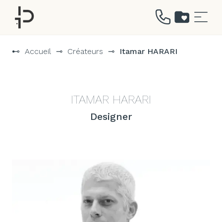
Aller
au
⊷
Accueil
⊸
Créateurs
⊸
Itamar HARARI
contenu
ITAMAR HARARI
Designer