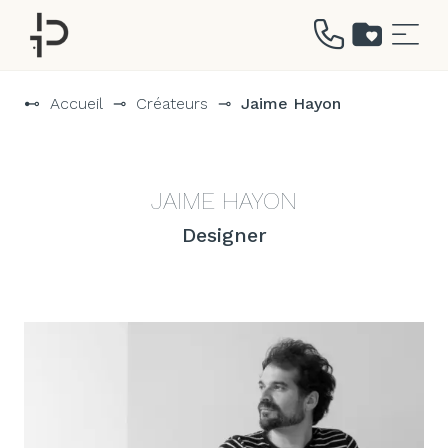
Aller
au
⊷
Accueil
⊸
Créateurs
⊸
Jaime Hayon
contenu
JAIME HAYON
Designer