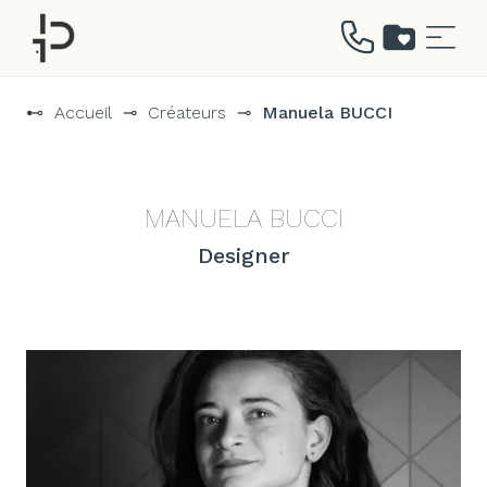
Aller
au
⊷
Accueil
⊸
Créateurs
⊸
Manuela BUCCI
contenu
MANUELA BUCCI
Designer