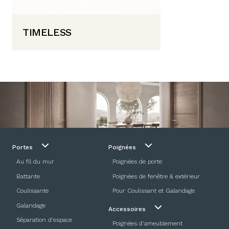
TIMELESS
Portes
Poignées
Au fil du mur
Poignées de porte
Battante
Poignées de fenêtre & extérieur
Coulissante
Pour Coulissant et Galandage
Galandage
Accessoires
Séparation d’espace
Poignées d'ameublement