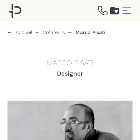
Aller
au
⊷
Accueil
⊸
Créateurs
⊸
Marco Pisati
contenu
MARCO PISATI
Designer