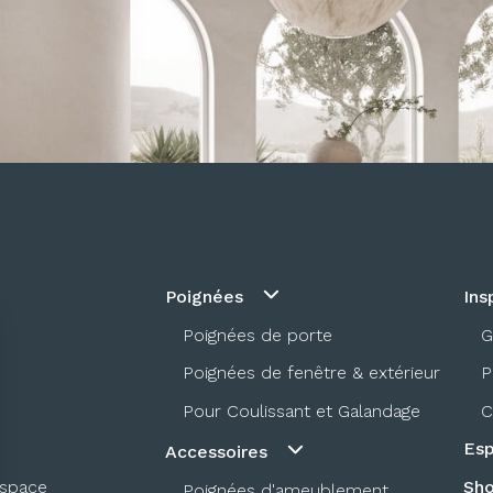
Poignées
Ins
Poignées de porte
G
Poignées de fenêtre & extérieur
P
Pour Coulissant et Galandage
C
Esp
Accessoires
espace
Sh
Poignées d'ameublement