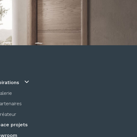
pirations
alerie
artenaires
réateur
ace projets
owroom