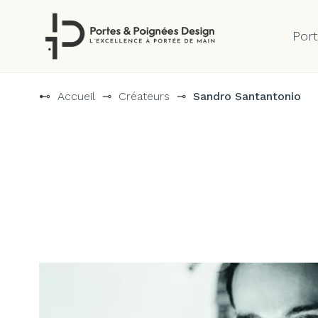
Por
Aller
au
⊷
Accueil
⊸
Créateurs
⊸
Sandro Santantonio
contenu