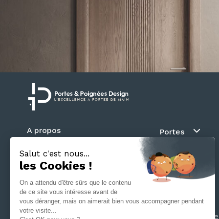
A propos
Portes
Blog
Au fil du mur
Contact
Battante
Suivez nous
Coulissante
Galandage
Séparation d’