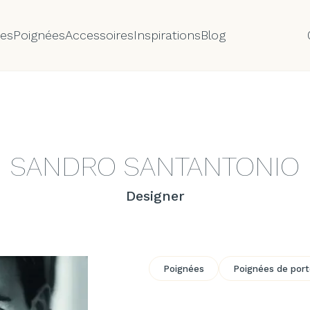
tes
Poignées
Accessoires
Inspirations
Blog
SANDRO SANTANTONIO
Designer
Poignées
Poignées de por