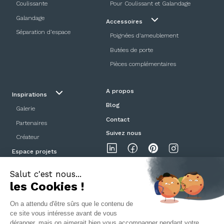
Coulissante
Pour Coulissant et Galandage
Galandage
Accessoires
Séparation d’espace
Poignées d'ameublement
Butées de porte
Pièces complémentaires
A propos
Inspirations
Blog
Galerie
Contact
Partenaires
Suivez nous
Créateur
Espace projets
Showroom
Mentions légales
Politique de confidentialité
CGV