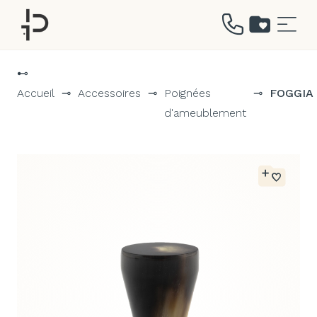
Aller
au
⊷
contenu
Accueil
⊸
Accessoires
⊸
Poignées
⊸
FOGGIA
d'ameublement