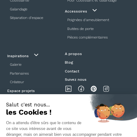
Coulissante
Pour Coulissant et Galandage
Galandage
Accessoires
Séparation d’espace
Poignées d'ameublement
Butées de porte
Pièces complémentaires
A propos
Inspirations
Blog
Galerie
Contact
Partenaires
Suivez nous
Créateur
Espace projets
Showroom
Mentions légales
Politique de confidentialité
CGV