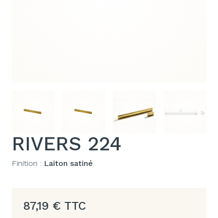
RIVERS 224
Finition :
Laiton satiné
87,19
€
TTC