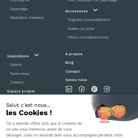
Coulissante
Pour Coulissant et Galandage
Galandage
Accessoires
Séparation d’espace
Poignées d'ameublement
Butées de porte
Pièces complémentaires
A propos
Inspirations
Blog
Galerie
Contact
Partenaires
Suivez nous
Créateur
Espace projets
Showroom
Mentions légales
Politique de confidentialité
CGV