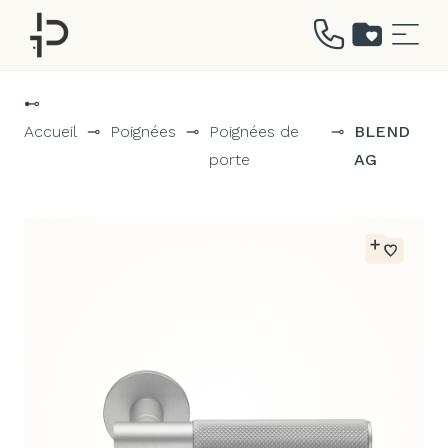
Aller
au
⊷
contenu
Accueil
⊸
Poignées
⊸
Poignées de
⊸
BLEND
porte
AG