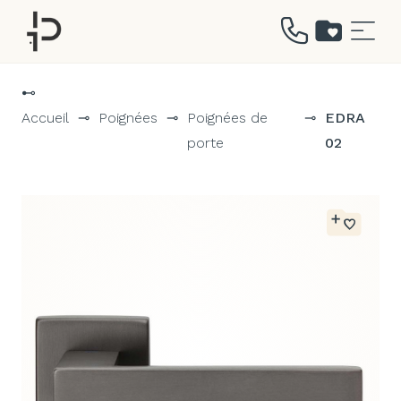
Aller
au
⊷
contenu
Accueil
⊸
Poignées
⊸
Poignées de
⊸
EDRA
porte
02