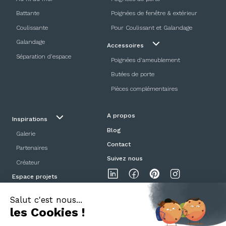
Battante
Poignées de fenêtre & extérieur
Coulissante
Pour Coulissant et Galandage
Galandage
Accessoires
Séparation d’espace
Poignées d'ameublement
Butées de porte
Pièces complémentaires
A propos
Inspirations
Blog
Galerie
Contact
Partenaires
Suivez nous
Créateur
Espace projets
Showroom