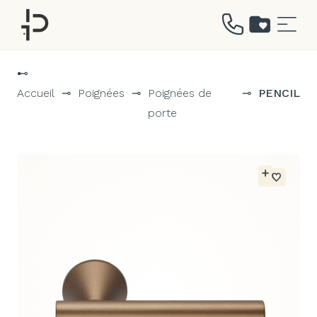
Aller
au
⊷
contenu
Accueil
⊸
Poignées
⊸
Poignées de
⊸
PENCIL
porte