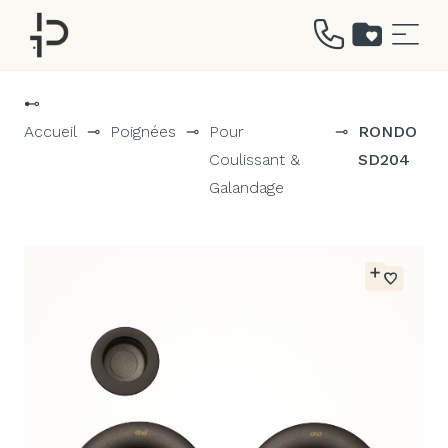
Aller
au
⊷
contenu
Accueil
⊸
Poignées
⊸
Pour
⊸
RONDO
Coulissant &
SD204
Galandage