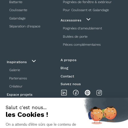
Battante
Poignées de fenêtre & extérieur
Coulissante
Pour Coulissant et Galandage
Galandage
Accessoires
Séparation d’espace
Poignées d'ameublement
Butées de porte
Pièces complémentaires
A propos
Inspirations
Blog
Galerie
Contact
Partenaires
Suivez nous
Créateur
Espace projets
Showroom
Mentions légales
Politique de confidentialité
CGV