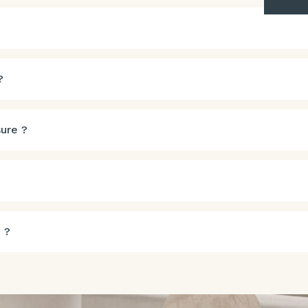
?
ure ?
 ?