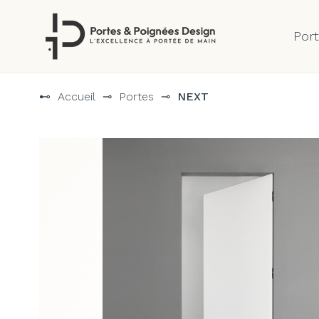
Por
Aller
au
⊷
Accueil
⊸
Portes
⊸
NEXT
contenu