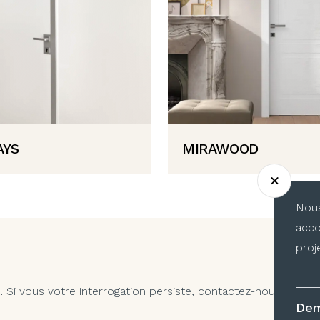
AYS
MIRAWOOD
Nous
acco
proje
Si vous votre interrogation persiste,
contactez-nous
Dem