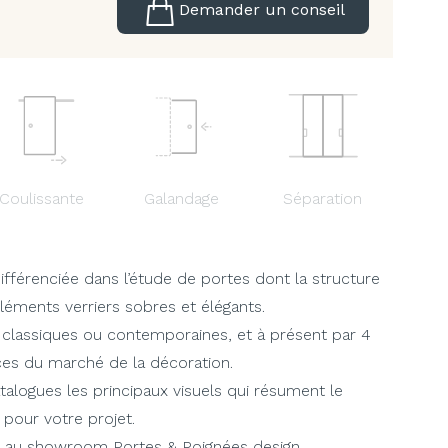
Demander un conseil
Coulissante
Galandage
Séparation
ifférenciée dans l’étude de portes dont la structure
éments verriers sobres et élégants.
 classiques ou contemporaines, et à présent par 4
ces du marché de la décoration.
talogues les principaux visuels qui résument le
 pour votre projet.
e au showroom Portes & Poignées design.