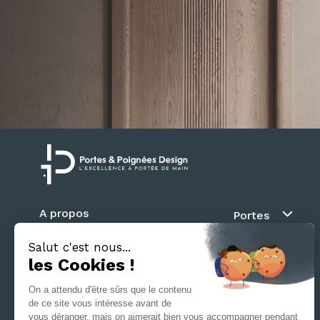
A propos
Portes
Blog
Au fil du mur
Contact
Battante
Suivez nous
Coulissante
Galandage