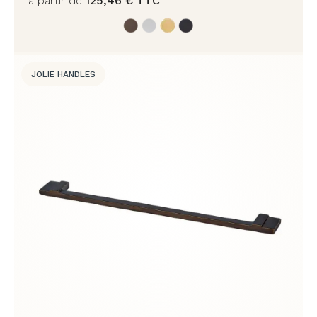
à partir de
125,46
€
TTC
JOLIE HANDLES