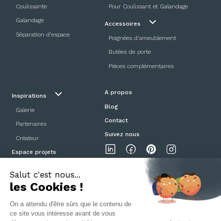
Coulissante
Pour Coulissant et Galandage
Galandage
Accessoires
Séparation d’espace
Poignées d'ameublement
Butées de porte
Pièces complémentaires
A propos
Inspirations
Blog
Galerie
Contact
Partenaires
Suivez nous
Créateur
Espace projets
Showroom
Mentions légales
Politique de confidentialité
CGV