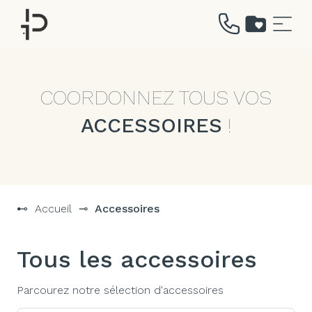
Aller
au
contenu
COORDONNEZ TOUS VOS
ACCESSOIRES
!
⊷
Accueil
⊸
Accessoires
Tous les accessoires
Parcourez notre sélection d'accessoires