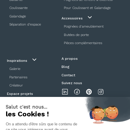
Coulissante
Pour Coulissant et Galandage
Galandage
Accessoires
Séparation d’espace
Poignées d'ameublement
Butées de porte
Pièces complémentaires
A propos
Inspirations
Blog
Galerie
Contact
Partenaires
Suivez nous
Créateur
Espace projets
Showroom
Mentions légales
Politique de confidentialité
CGV