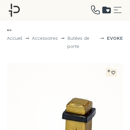
Aller
au
⊷
contenu
Accueil
⊸
Accessoires
⊸
Butées de
⊸
EVOKE
porte