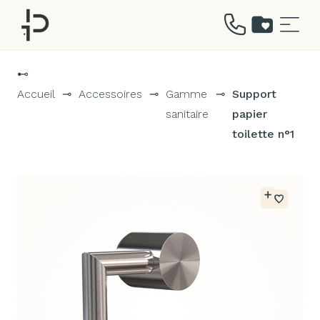
Aller
au
⊷
contenu
Accueil
⊸
Accessoires
⊸
Gamme
⊸
Support
sanitaire
papier
toilette n°1