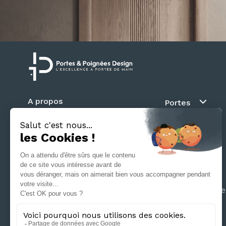
A propos
Portes
Blog
Au fil du mur
Contact
Battante
Suivez nous
Coulissante
Galandage
Séparation d’