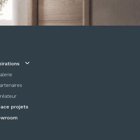
pirations
alerie
artenaires
réateur
ace projets
owroom