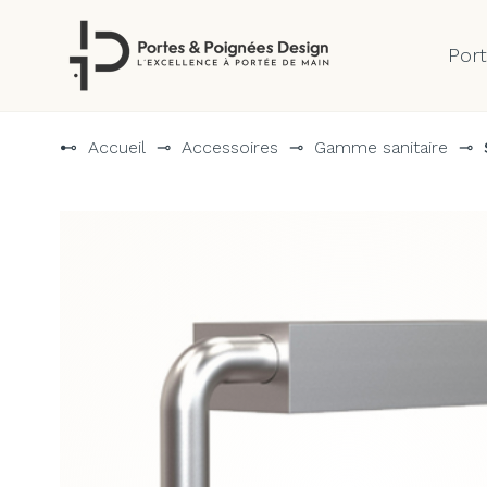
Por
Aller
au
⊷
Accueil
⊸
Accessoires
⊸
Gamme sanitaire
⊸
contenu