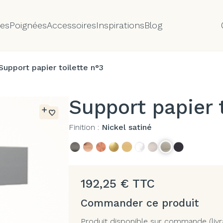
tes
Poignées
Accessoires
Inspirations
Blog
Support papier toilette n°3
Support papier t
Finition :
Nickel satiné
192,25
€
TTC
Commander ce produit
Produit disponible sur commande (livr