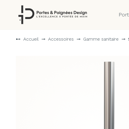
Por
Aller
au
⊷
Accueil
⊸
Accessoires
⊸
Gamme sanitaire
⊸
contenu