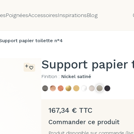
tes
Poignées
Accessoires
Inspirations
Blog
Support papier toilette n°4
Support papier t
Finition :
Nickel satiné
167,34
€
TTC
Commander ce produit
Produit disponible sur commande (livr