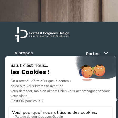
A propos
Portes
Blog
Au fil du mur
Contact
Battante
Suivez nous
Coulissante
Galandage
Séparation d’