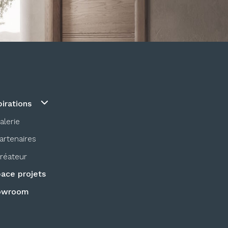
pirations
alerie
artenaires
réateur
ace projets
owroom