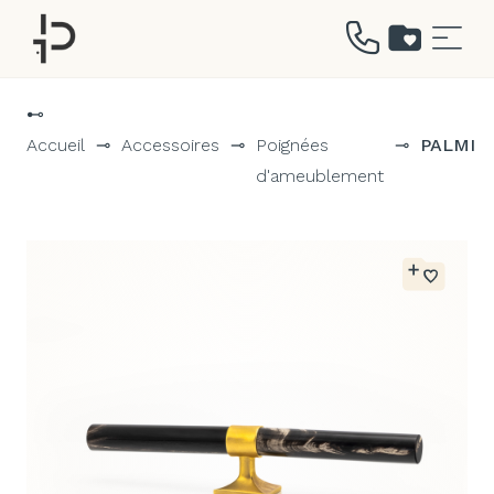
Aller
au
⊷
contenu
Accueil
⊸
Accessoires
⊸
Poignées
⊸
PALMI
d'ameublement