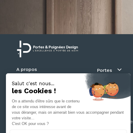
A propos
Portes
Blog
Au fil du mur
Contact
Battante
Suivez nous
Coulissante
Galandage
Séparation d’