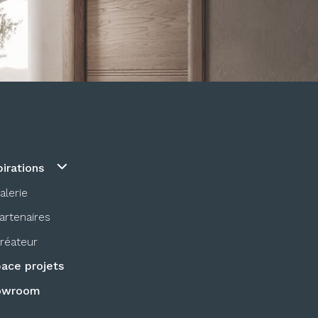
pirations
alerie
artenaires
réateur
ace projets
owroom