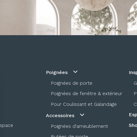
Poignées
Ins
Poignées de porte
G
Poignées de fenêtre & extérieur
P
Pour Coulissant et Galandage
C
Esp
Accessoires
espace
Sh
Poignées d'ameublement
Butées de porte