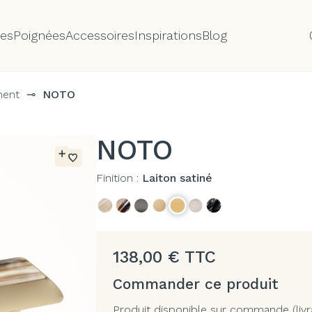
tes
Poignées
Accessoires
Inspirations
Blog
ment
⊸
NOTO
NOTO
Finition :
Laiton satiné
138,00
€
TTC
Commander ce produit
Produit disponible sur commande (livr