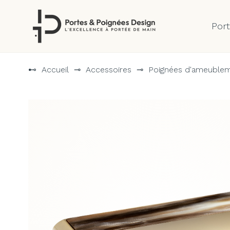
Por
Aller
au
⊷
Accueil
⊸
Accessoires
⊸
Poignées d'ameuble
contenu