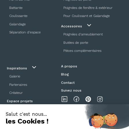
Battante
Poignées de fenêtre & extérieur
Coulissante
Pour Coulissant et Galandage
Galandage
Accessoires
Séparation d’espace
Poignées d'ameublement
Butées de porte
Pièces complémentaires
A propos
Inspirations
Blog
Galerie
Contact
Partenaires
Suivez nous
Créateur
Espace projets
Showroom