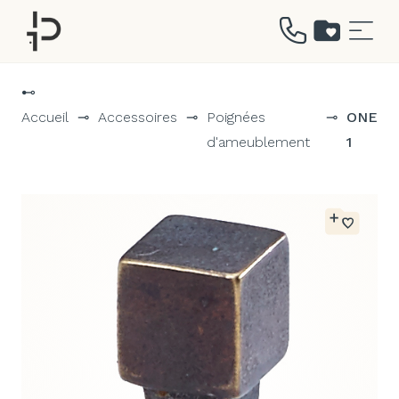
Aller
au
⊷
contenu
Accueil
⊸
Accessoires
⊸
Poignées
⊸
ONE
d'ameublement
1