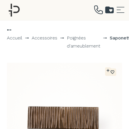
Aller
au
⊷
contenu
Accueil
⊸
Accessoires
⊸
Poignées
⊸
Saponet
d'ameublement