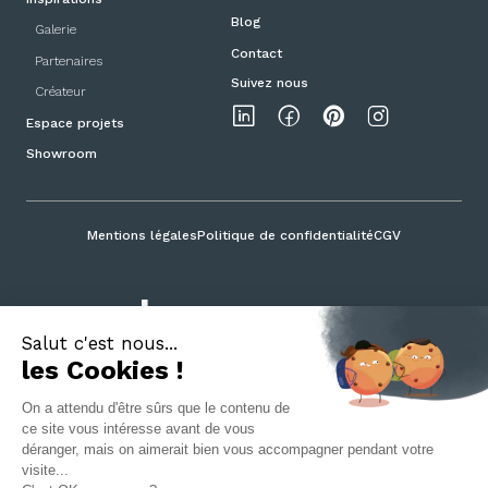
Blog
Galerie
Contact
Partenaires
Suivez nous
Créateur
Espace projets
Showroom
Mentions légales
Politique de confidentialité
CGV
Portes et Poignées Design ©2025
04 78 42 08 57
- 5 Cours de la Liberté, 69003 Lyon
Une production
Ocebo