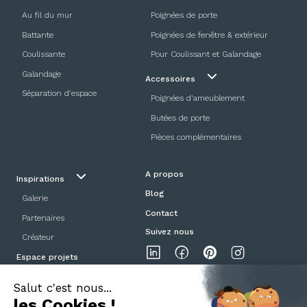
Au fil du mur
Poignées de porte
Battante
Poignées de fenêtre & extérieur
Coulissante
Pour Coulissant et Galandage
Galandage
Accessoires
Séparation d’espace
Poignées d'ameublement
Butées de porte
Pièces complémentaires
A propos
Inspirations
Blog
Galerie
Contact
Partenaires
Suivez nous
Créateur
Espace projets
Showroom