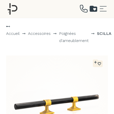
Aller
au
⊷
contenu
Accueil
⊸
Accessoires
⊸
Poignées
⊸
SCILLA
d'ameublement