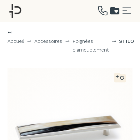
Aller
au
⊷
contenu
Accueil
⊸
Accessoires
⊸
Poignées
⊸
STILO
d'ameublement