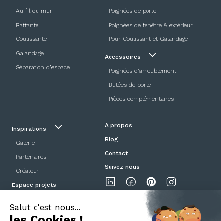
Au fil du mur
Poignées de porte
Battante
Poignées de fenêtre & extérieur
Coulissante
Pour Coulissant et Galandage
Galandage
Accessoires
Séparation d’espace
Poignées d'ameublement
Butées de porte
Pièces complémentaires
A propos
Inspirations
Blog
Galerie
Contact
Partenaires
Suivez nous
Créateur
Espace projets
Showroom