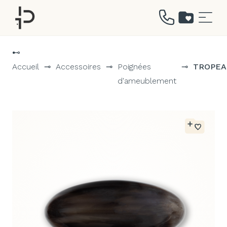
Aller
au
⊷
contenu
Accueil
⊸
Accessoires
⊸
Poignées
⊸
TROPEA
d'ameublement