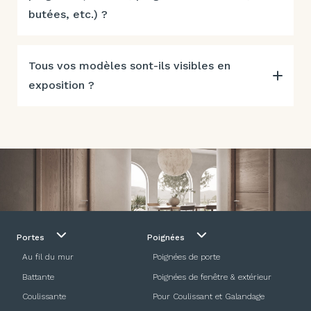
butées, etc.) ?
Tous vos modèles sont-ils visibles en
exposition ?
Portes
Poignées
Au fil du mur
Poignées de porte
Battante
Poignées de fenêtre & extérieur
Coulissante
Pour Coulissant et Galandage