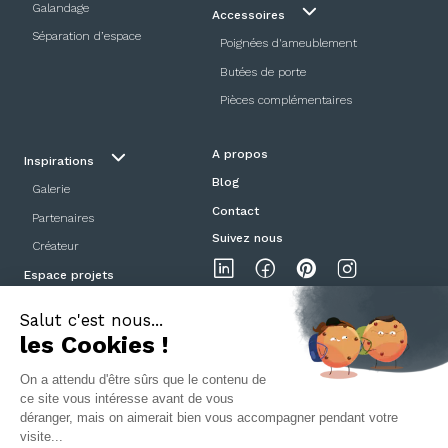
Galandage
Accessoires
Séparation d’espace
Poignées d'ameublement
Butées de porte
Pièces complémentaires
A propos
Inspirations
Blog
Galerie
Contact
Partenaires
Suivez nous
Créateur
Espace projets
Showroom
Mentions légales
Politique de confidentialité
CGV